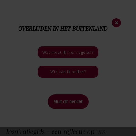
Nieuwsbrief
×
OVERLIJDEN IN HET BUITENLAND
0252 - 413 213
Nood
nummer
06 - 46 40 18 03
Bij een overlijden
Wat moet ik hier regelen?
4.7 / 5
7 reviews
Wie kan ik bellen?
Sluit dit bericht
Home
>
Inspiratiegids – een reflectie op uw uitvaart
Inspiratiegids – een reflectie op uw