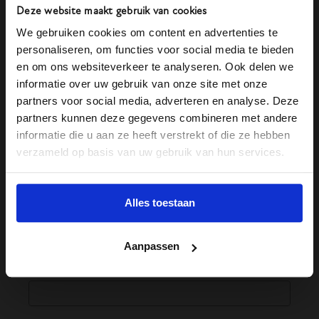
nemen in alle rust
Deze website maakt gebruik van cookies
Rouwkaarten, advertenties en fotografie
–
We gebruiken cookies om content en advertenties te
woorden en beelden die blijven
personaliseren, om functies voor social media te bieden
Kist, bloemen, muziek en vervoer
– keuzes
en om ons websiteverkeer te analyseren. Ook delen we
die passen bij het leven
informatie over uw gebruik van onze site met onze
Rituelen en symboliek
– kleine gebaren
partners voor social media, adverteren en analyse. Deze
partners kunnen deze gegevens combineren met andere
met betekenis
informatie die u aan ze heeft verstrekt of die ze hebben
Catering en samenkomst
– herinneringen
verzameld op basis van uw gebruik van hun services.
delen met elkaar
Alles toestaan
Ontvang de inspiratiegids
Aanpassen
Voornaam
*