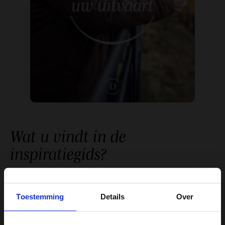
Wat u vindt in de
inspiratiegids?
U vindt onder andere bijzondere ideeën en inspiratie
over:
Toestemming
Details
Over
Verzorging, opbaring en locatie
– afscheid