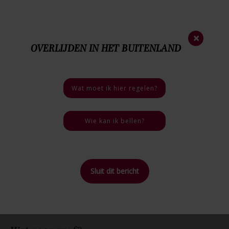
Nieuwsbrief
×
OVERLIJDEN IN HET BUITENLAND
0252 - 413 213
Nood
nummer
06 - 46 40 18 03
Bij een overlijden
Wat moet ik hier regelen?
4.7 / 5
7 reviews
Wie kan ik bellen?
Sluit dit bericht
Home
>
Inspiratie
>
Wat voor graf?
Terug naar
overzicht